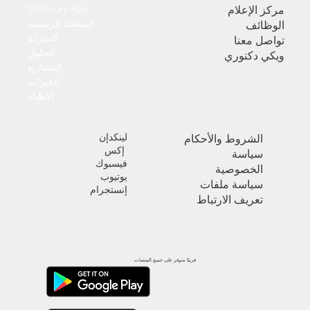
مركز الإعلام
Doctoury App
الصفحة الرئيسية
الوظائف
الشركة
تواصل معنا
الحلول
ويكي دكتوري
المشاريع
الخبرات
الاطباء
لينكدإن
الشروط والأحكام
إكس
سياسة
فيسبوك
الخصوصية
يوتيوب
سياسة ملفات
إنستجرام
تعريف الارتباط
قريبًا متوفر على جميع المنصات