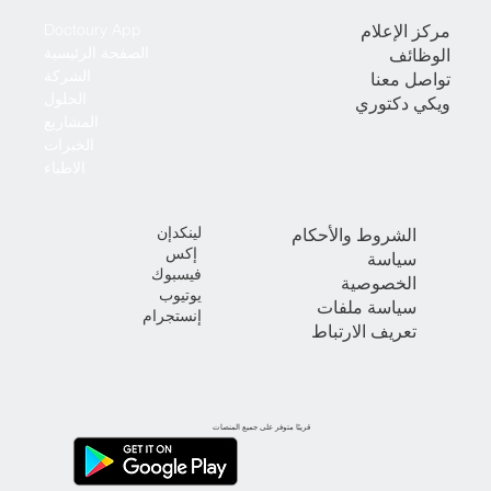
مركز الإعلام
Doctoury App
الصفحة الرئيسية
الوظائف
الشركة
تواصل معنا
الحلول
ويكي دكتوري
المشاريع
الخبرات
الاطباء
لينكدإن
الشروط والأحكام
إكس
سياسة
فيسبوك
الخصوصية
يوتيوب
سياسة ملفات
إنستجرام
تعريف الارتباط
قريبًا متوفر على جميع المنصات