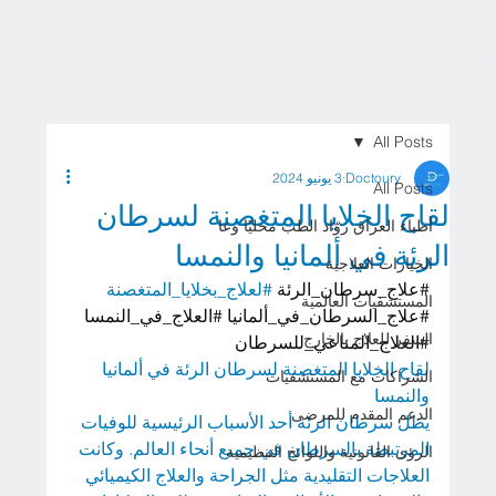
All Posts
Doctoury
3 يونيو 2024
All Posts
لقاح الخلايا المتغصنة لسرطان
أطباء العراق روّاد الطب محليًا وعا
الرئة في ألمانيا والنمسا
الخيارات العلاجية
#علاج_سرطان_الرئة
#لعلاج_بخلايا_المتغصنة
المستشفيات العالمية
#علاج_السرطان_في_ألمانيا
#العلاج_في_النمسا
السفر للعلاج بالخارج
#العلاج_المناعي_للسرطان
لقاح الخلايا المتغصنة لسرطان الرئة في ألمانيا 
الشراكات مع المستشفيات
والنمسا
الدعم المقدم للمرضى
يظل سرطان الرئة أحد الأسباب الرئيسية للوفيات 
المرتبطة بالسرطان في جميع أنحاء العالم. وكانت 
الرؤى القانونية واللوائح التنظيمية
العلاجات التقليدية مثل الجراحة والعلاج الكيميائي 