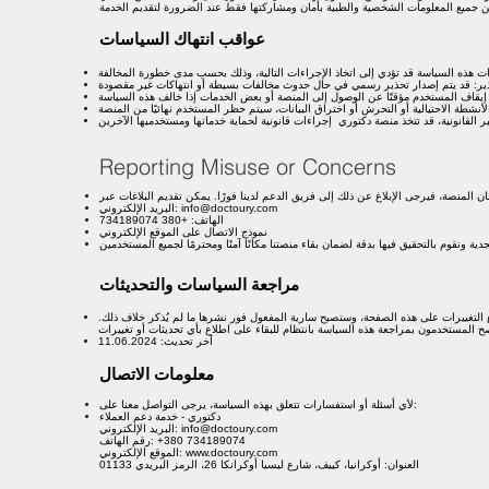
عواقب انتهاك السياسات
Reporting Misuse or Concerns
info@doctoury.com
البريد الإلكتروني:
الهاتف: +380 734189074
نموذج الاتصال على الموقع الإلكتروني
مراجعة السياسات والتحديثات
تغييرات على هذه الصفحة، وستصبح سارية المفعول فور نشرها ما لم يُذكر خلاف ذلك.
آخر تحديث: 11.06.2024
معلومات الاتصال
لأي أسئلة أو استفسارات تتعلق بهذه السياسة، يرجى التواصل معنا على:
دكتوري - خدمة دعم العملاء
info@doctoury.com
البريد الإلكتروني:
رقم الهاتف: ‎+380 734189074
www.doctoury.com
الموقع الإلكتروني:
العنوان: أوكرانيا، كييف، شارع ليسيا أوكرانكا 26، الرمز البريدي 01133