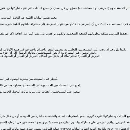
عتبر المستخدمون (المرضى أو المستشفيات) مسؤولين عن ضمان أن جميع البيانات التي تتم مشاركتها مع دكتور
يجب تقديم البيانات الطبية في الوقت المناسب وبالصيغة الصحيحة لتجنّب أي تأخير في معالجة الاستشارات أو طلبات الرأي الطبي الثاني.
على المستشفيات التأكد من أن المرضى قد قدّموا موافقتهم الصريحة على مشاركة بياناتهم الطبية عبر منصة 
يحتفظ المرضى بملكية معلوماتهم الصحية الشخصية، ولكنهم يوافقون على مشاركتها عند الحاجة لأغراض تلقي الاستشارات أو الآراء الطبية الثانية أو الخدمات الصحية ذات الصلة المقدّمة عبر المنصة.
التفاعل باحترام: يجب على المستخدمين التعامل مع بعضهم البعض باحترام واحترافية في جميع الأوقات. لن يتم التسامح مع أي شكل من أشكال الإساءة أو التهديدات اللفظية أو الجسدية أو التنمر.
عدم الوصول غير المصرح به: لا يجوز للمستخدمين محاولة الوصول إلى أي جزء من المنصة لم يُصرَّح لهم باستخدامه. يشمل ذلك التلاعب بميزات الأمان أو محاولة تجاوزها.
التحرش أو التمييز: يُحظر تمامًا أي شكل من أشكال التحرش أو التمييز أو السلوك غير اللائق القائم على العِرق أو الجنس أو الدين أو التوجه الجنسي أو أي سمة أخرى محمية.
يُحظر على المستخدمين محاولة الوصول غير المصرح به إلى سجلات المرضى أو بيانات الرعاية الصحية أو أي معلومات سرية على المنصة.
يُمنع على المستخدمين العبث بوظائف المنصة أو تعطيلها، بما في ذلك محاولة استغلال الثغرات الأمنية أو القيام بأي أنشطة قد تُعرض استقرار المنصة للخطر.
يتعين على المستخدمين الحفاظ على سرية بيانات الدخول الخاصة بهم، ويجب عليهم الإبلاغ فورًا عن أي اشتباه في حدوث وصول غير مصرح به أو خرق أمني.
ع البيانات ومشاركتها: تقوم دكتوري بجمع المعلومات الطبية والشخصية مباشرة من المرضى أو من خلال شركا
قة المريض: يوافق المرضى على مشاركة بياناتهم الطبية مع منصة دكتوري ومع المتخصصين في الرعاية الصح
حماية البيانات: نضمن حماية جميع بيانات المرضى والمستشفيات وفقًا للقوا