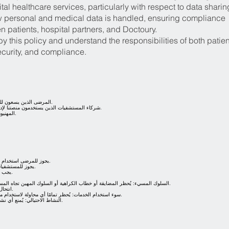
ital healthcare services, particularly with respect to data sharin
w personal and medical data is handled, ensuring compliance
 patients, hospital partners, and Doctoury.
y this policy and understand the responsibilities of both patien
ecurity, and compliance.
المرضى الذين يسعون للحصول على آراء طبية ثانية، أو استشارات افتراضية، أو غيرها من خدمات الرعاية الصحية.
شركاء المستشفيات الذين يستخدمون منصتنا لإدارة رعاية المرضى الدوليين، والتنسيق الطبي، وتسهيل الحصول على الرأي الطبي الثاني.
المهنيون الصحيون الذين يتفاعلون مع المنصة لتقديم الخدمات للمرضى أو لشركاء المستشفيات.
يجوز للمرضى استخدام المنصّة لإجراء الاستشارات الطبية، وطلب الآراء الطبية الثانية، وتنسيق الرعاية والمتابعة.
يجوز للمستشفيات استخدام المنصّة لإدارة دعم المرضى الدوليين، والتنسيق الطبي، والخدمات ذات الصلة.
يجب على المستخدمين استخدام المنصّة وفقًا للخدمات المقدَّمة وللأغراض المخصّصة لها فقط.
السلوك المسيء: يُحظر المضايقة أو خطاب الكراهية أو السلوك المهين تجاه المستخدمين الآخرين، بما في ذلك المرضى أو موظفي المستشفى أو مقدّمي الرعاية الصحية.
انتحال الهوية: لا يجوز للمستخدمين انتحال شخصية أفراد أو مؤسسات أو مهنيين صحيين آخرين.
سوء استخدام الخدمات: يُحظر تمامًا أي محاولة لاستخدام منصّة دكتوري للوصول غير المصرّح به إلى البيانات الطبية أو لتقديم خدمات غير مصرح بها.
النشاط الاحتيالي: يُمنع أي نشاط احتيالي، بما في ذلك تقديم معلومات كاذبة أو تنفيذ عمليات احتيال أو ممارسات خادعة.