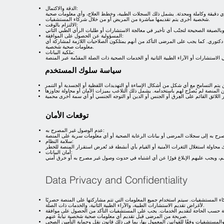
الدقة والاكتمال:
ي دقيقة وكاملة ومحدثة. يشمل ذلك السجلات الطبية، وخطط العلاج، وأي معلومات صحية
شخصية أخرى يتم تقديمها مباشرة من المريض أو من خلال شركاء المستشفيات.
الالتزام بالوقت:
المسؤولية عن الحصول على الموافقة:
دكتوري. كما يجب على المرضى التأكد من أنهم يمتلكون الصلاحيات اللازمة لمشاركة أي
معلومات صحية شخصية.
ملكية البيانات:
سياسة سلوك المستخدم
توقعات الأمان
عدم الوصول غير المصرح به:
سلامة النظام:
أمان البيانات:
Data Privacy and Confidentiality
ء المستشفيات. سيتم استخدام جميع المعلومات التي تتم مشاركتها على المنصة حصريًا
لأغراض تقديم الاستشارات الطبية، والآراء الطبية الثانية، والخدمات ذات الصلة.
ية حسب الحاجة لتقديم الخدمات. يجب على المستشفيات التأكد من الحصول على موافقة
صريحة من المرضى قبل تقديم أي معلومات صحية شخصية نيابةً عنهم.
نين المعمول بها، بما في ذلك قانون نقل وحماية التأمين الصحي (HIPAA) واللائحة العامة لحماية البيانات (GDPR) عند الاقتضاء.