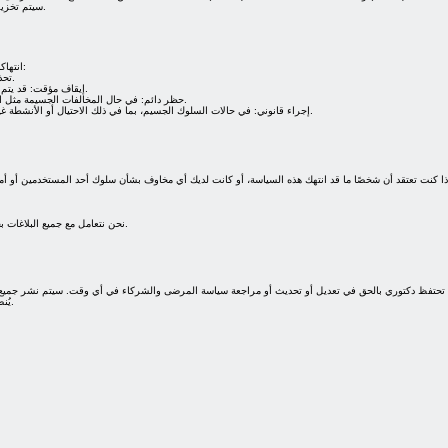
سيتم تخزين جميع المعلومات الشخصية والطبية بأمان ومشاركتها فقط عند الضرورة لتقديم الخدمة.
انتهاكات هذه السياسة قد تؤدي إلى اتخاذ الإجراءات التالية، وذلك بحسب مدى خطورة المخالفة:
تحذير: قد يتم إصدار تحذير رسمي في حال حدوث مخالفات بسيطة أو انتهاكات غير مقصودة.
إيقاف مؤقت: قد يتم إيقاف المستخدم مؤقتًا عن الوصول إلى المنصة أو بعض الخدمات إذا خالف هذه السياسة.
حظر دائم: في حال المخالفات الجسيمة مثل الأنشطة الاحتيالية أو التحرش أو اختراق البيانات، سيتم حظر المستخدم نهائيًا من المنصة.
إجراء قانوني: في حالات السلوك الجسيم، بما في ذلك الاحتيال أو الأنشطة غير القانونية، قد تتخذ منصة دكتوري إجراءات قانونية لحماية خدماتها ومستخدميها الآخرين.
نحن نتعامل مع جميع البلاغات بجدية ونقوم بالتحقيق فيها بدقة لضمان بقاء منصتنا مكانًا آمنًا ومحترمًا لجميع المستخدمين.
تحتفظ دكتوري بالحق في تعديل أو تحديث أو مراجعة سياسة المرضى والشركاء في أي وقت. سيتم نشر جميع ال
يُنصح المستخدمون بمراجعة هذه السياسة بانتظام للبقاء على اطلاع بأي تحديثات أو تغييرات.