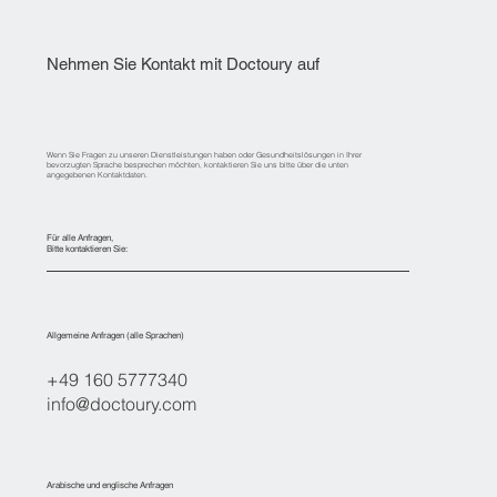
Nehmen Sie Kontakt mit Doctoury auf
Wenn Sie Fragen zu unseren Dienstleistungen haben oder Gesundheitslösungen in Ihrer
bevorzugten Sprache besprechen möchten, kontaktieren Sie uns bitte über die unten
angegebenen Kontaktdaten.
Für alle Anfragen,
Bitte kontaktieren Sie:
Allgemeine Anfragen (alle Sprachen)
+49 160 5777340
info@doctoury.com
Arabische und englische Anfragen