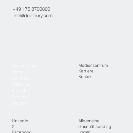
+49 175 8700860
info@doctoury.com
Medienzentrum
Doctoury App
Karriere
Home
Kontakt
Company
Solutions
Projects
Expertise
Doctors
LinkedIn
Allgemeine
X
Geschäftsbeding
Facebook
ungen